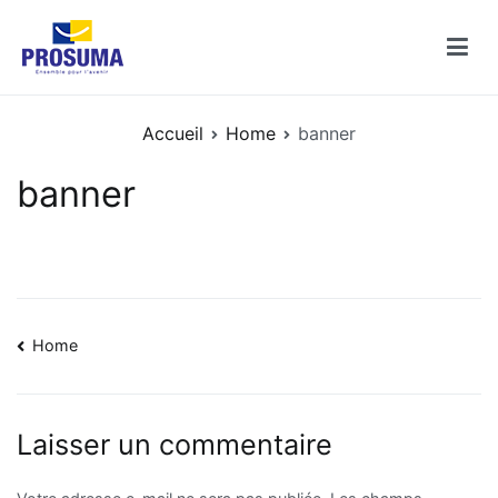
Aller
au
contenu
Catalogues PROSUMA
Découvrez les catalogues des enseignes PROSUMA
Accueil
Home
banner
banner
Navigation
Home
de
l’article
Laisser un commentaire