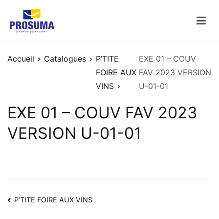
Aller
au
contenu
Catalogues PROSUMA
Découvrez les catalogues des enseignes PROSUMA
Accueil
Catalogues
P’TITE
EXE 01 – COUV
FOIRE AUX
FAV 2023 VERSION
VINS
U-01-01
EXE 01 – COUV FAV 2023
VERSION U-01-01
Navigation
P’TITE FOIRE AUX VINS