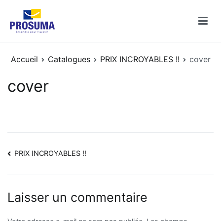
Aller
au
contenu
Catalogues PROSUMA
Découvrez les catalogues des enseignes PROSUMA
Accueil
Catalogues
PRIX INCROYABLES !!
cover
cover
Navigation
PRIX INCROYABLES !!
de
l’article
Laisser un commentaire