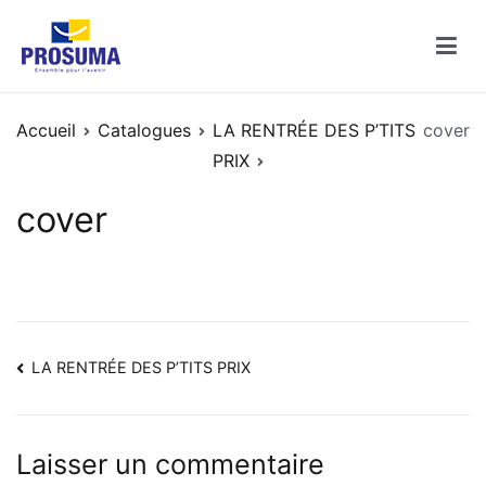
Aller
au
contenu
Catalogues PROSUMA
Découvrez les catalogues des enseignes PROSUMA
Accueil
Catalogues
LA RENTRÉE DES P’TITS
cover
PRIX
cover
Navigation
LA RENTRÉE DES P’TITS PRIX
de
l’article
Laisser un commentaire