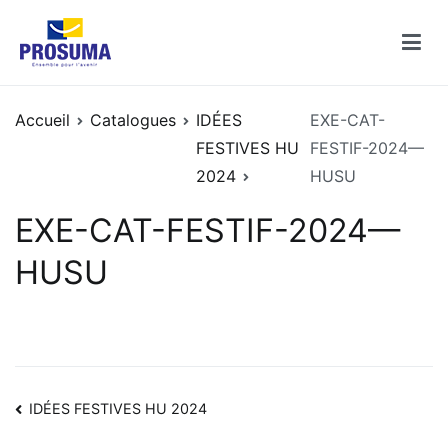
Aller
au
contenu
Catalogues PROSUMA
Découvrez les catalogues des enseignes PROSUMA
Accueil
Catalogues
IDÉES
EXE-CAT-
FESTIVES HU
FESTIF-2024—
2024
HUSU
EXE-CAT-FESTIF-2024—
HUSU
Navigation
IDÉES FESTIVES HU 2024