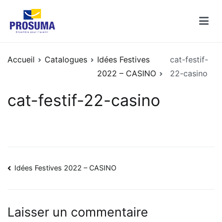
Aller
au
contenu
Catalogues PROSUMA
Découvrez les catalogues des enseignes PROSUMA
Accueil
Catalogues
Idées Festives
cat-festif-
2022 – CASINO
22-casino
cat-festif-22-casino
Navigation
Idées Festives 2022 – CASINO
de
l’article
Laisser un commentaire