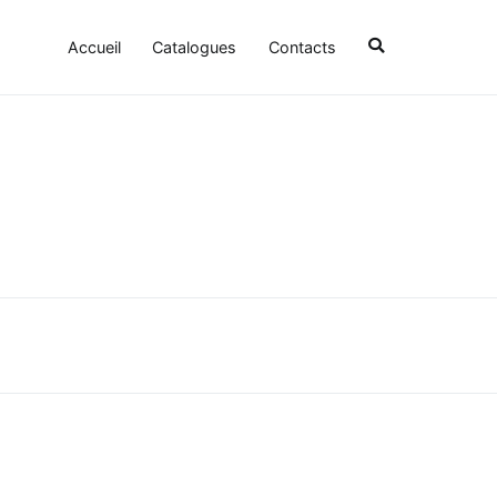
Accueil
Catalogues
Contacts