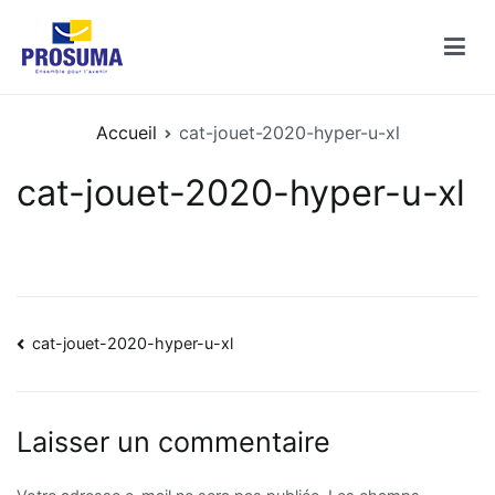
Aller
au
contenu
Catalogues PROSUMA
Découvrez les catalogues des enseignes PROSUMA
Accueil
cat-jouet-2020-hyper-u-xl
cat-jouet-2020-hyper-u-xl
Navigation
cat-jouet-2020-hyper-u-xl
de
l’article
Laisser un commentaire