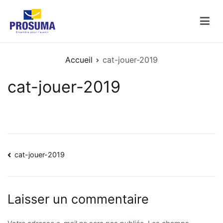
Aller
au
contenu
Catalogues PROSUMA
Découvrez les catalogues des enseignes PROSUMA
Accueil
cat-jouer-2019
cat-jouer-2019
Navigation
cat-jouer-2019
de
l’article
Laisser un commentaire