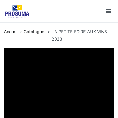
Aller
au
contenu
Catalogues PROSUMA
Découvrez les catalogues des enseignes PROSUMA
Accueil
Catalogues
LA PETITE FOIRE AUX VINS
2023