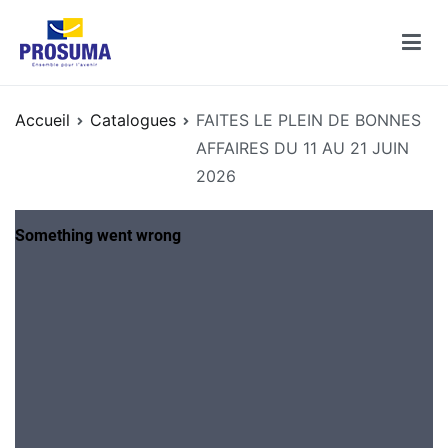
Aller
au
contenu
Catalogues PROSUMA
Découvrez les catalogues des enseignes PROSUMA
Accueil
Catalogues
FAITES LE PLEIN DE BONNES
AFFAIRES DU 11 AU 21 JUIN
2026