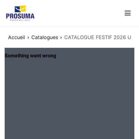
Aller
au
contenu
Catalogues PROSUMA
Découvrez les catalogues des enseignes PROSUMA
Accueil
Catalogues
CATALOGUE FESTIF 2026 U